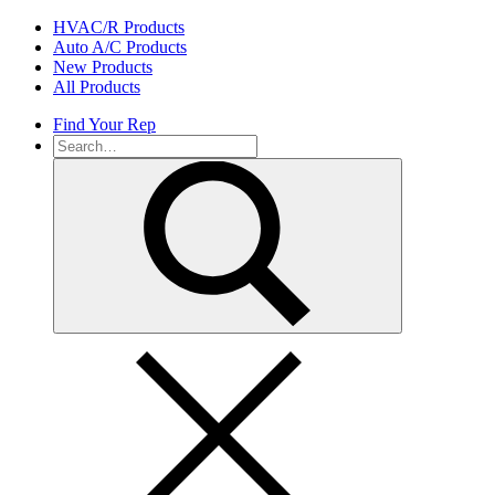
Skip
HVAC/R Products
to
Auto A/C Products
content
New Products
All Products
Find Your Rep
Search
for: