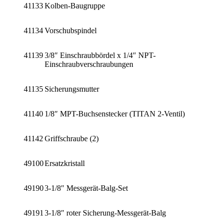
41133
Kolben-Baugruppe
41134
Vorschubspindel
41139
3/8″ Einschraubbördel x 1/4″ NPT-
Einschraubverschraubungen
41135
Sicherungsmutter
41140
1/8″ MPT-Buchsenstecker (TITAN 2-Ventil)
41142
Griffschraube (2)
49100
Ersatzkristall
49190
3-1/8″ Messgerät-Balg-Set
49191
3-1/8″ roter Sicherung-Messgerät-Balg