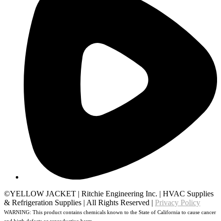
©YELLOW JACKET
|
Ritchie Engineering Inc.
|
HVAC Supplies
& Refrigeration Supplies
|
All Rights Reserved
|
Privacy Policy
WARNING: This product contains chemicals known to the State of California to cause cancer